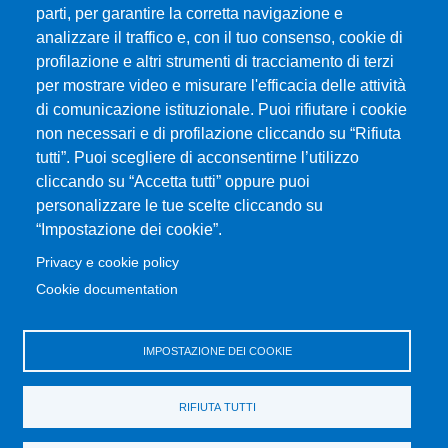
Università degli Studi di Messina
parti, per garantire la corretta navigazione e
Piazza Pugliatti, 1 - 98122 Messina
analizzare il traffico e, con il tuo consenso, cookie di
Cod. Fiscale 80004070837
profilazione e altri strumenti di tracciamento di terzi
P.IVA 00724160833
per mostrare video e misurare l'efficacia delle attività
Centralino: 090 676 1
di comunicazione istituzionale. Puoi rifiutare i cookie
non necessari e di profilazione cliccando su “Rifiuta
tutti”. Puoi scegliere di acconsentirne l’utilizzo
MENÙ SOCIAL
cliccando su “Accetta tutti” oppure puoi
personalizzare le tue scelte cliccando su
“Impostazione dei cookie”.
MENÙ FOOTER 1
Accessibilità
Privacy e cookie policy
Mappa del sito
Cookie documentation
Privacy e cookie policy
Rivedi le tue scelte sui cookie
IMPOSTAZIONE DEI COOKIE
MENÙ FOOTER 2
Portale di Ateneo
RIFIUTA TUTTI
Amministrazione trasparente
Servizi per disabilità e DSA