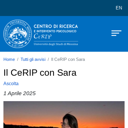
Centro di ricerca e intervento psico
Salta al contenuto principale
EN
Home
Tutti gli avvisi
Il CeRIP con Sara
Il CeRIP con Sara
Ascolta
1 Aprile 2025
Paragrafo
Immagine