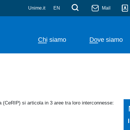
ento psicologico - Ce.R.I.P
Salta al contenuto principale
Menù di serviz
Cerca
Unime.it
EN
Mail
Navigazione principal
Chi siamo
Dove siamo
a (CeRIP) si articola in 3 aree tra loro interconnesse: