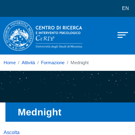
Centro di ricerca e intervento psico
Salta al contenuto principale
EN
Home
Attività
Formazione
Mednight
Immagine
Mednight
Ascolta