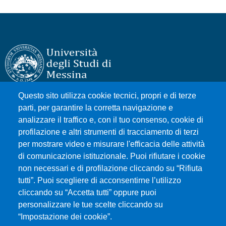
Questo sito utilizza cookie tecnici, propri e di terze
Università degli Studi di Messina
parti, per garantire la corretta navigazione e
Piazza Pugliatti, 1 - 98122 Messina
analizzare il traffico e, con il tuo consenso, cookie di
Cod. Fiscale 80004070837
profilazione e altri strumenti di tracciamento di terzi
P.IVA 00724160833
per mostrare video e misurare l'efficacia delle attività
Centralino: 090 676 1
di comunicazione istituzionale. Puoi rifiutare i cookie
non necessari e di profilazione cliccando su “Rifiuta
tutti”. Puoi scegliere di acconsentirne l’utilizzo
MENÙ SOCIAL
cliccando su “Accetta tutti” oppure puoi
personalizzare le tue scelte cliccando su
“Impostazione dei cookie”.
MENÙ FOOTER 1
Accessibilità