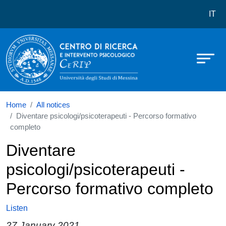
Centro di ricerca e intervento psico
Skip to main content
IT
Home
All notices
Diventare psicologi/psicoterapeuti - Percorso formativo
completo
Diventare
psicologi/psicoterapeuti -
Percorso formativo completo
Listen
27 January 2021