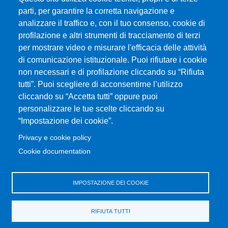
Università degli Studi di Messina
parti, per garantire la corretta navigazione e
Piazza Pugliatti, 1 - 98122 Messina
analizzare il traffico e, con il tuo consenso, cookie di
Cod. Fiscale 80004070837
profilazione e altri strumenti di tracciamento di terzi
P.IVA 00724160833
per mostrare video e misurare l'efficacia delle attività
Centralino: 090 676 1
di comunicazione istituzionale. Puoi rifiutare i cookie
non necessari e di profilazione cliccando su “Rifiuta
tutti”. Puoi scegliere di acconsentirne l’utilizzo
MENÙ SOCIAL
cliccando su “Accetta tutti” oppure puoi
personalizzare le tue scelte cliccando su
“Impostazione dei cookie”.
MENÙ FOOTER 1
Accessibility statement
Privacy e cookie policy
Sitemap
Cookie documentation
Privacy and cookie policy
Change your mind on cookies
IMPOSTAZIONE DEI COOKIE
MENÙ FOOTER 2
University Portal
RIFIUTA TUTTI
Transparent administration