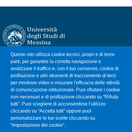
Questo sito utilizza cookie tecnici, propri e di terze
Università degli Studi di Messina
parti, per garantire la corretta navigazione e
Piazza Pugliatti, 1 - 98122 Messina
analizzare il traffico e, con il tuo consenso, cookie di
Cod. Fiscale 80004070837
profilazione e altri strumenti di tracciamento di terzi
P.IVA 00724160833
per mostrare video e misurare l'efficacia delle attività
Centralino: 090 676 1
di comunicazione istituzionale. Puoi rifiutare i cookie
non necessari e di profilazione cliccando su “Rifiuta
tutti”. Puoi scegliere di acconsentirne l’utilizzo
MENÙ SOCIAL
cliccando su “Accetta tutti” oppure puoi
personalizzare le tue scelte cliccando su
“Impostazione dei cookie”.
MENÙ FOOTER 1
Accessibility statement