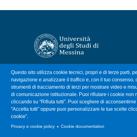
Università degli Studi di Messina
Questo sito utilizza cookie tecnici, propri e di terze parti, pe
Piazza Pugliatti, 1 - 98122 Messina
navigazione e analizzare il traffico e, con il tuo consenso, c
Cod. Fiscale 80004070837
strumenti di tracciamento di terzi per mostrare video e misura
P.IVA 00724160833
di comunicazione istituzionale. Puoi rifiutare i cookie non 
Centralino: 090 676 1
cliccando su “Rifiuta tutti”. Puoi scegliere di acconsentirne 
“Accetta tutti” oppure puoi personalizzare le tue scelte cl
cookie”.
MENÙ SOCIAL
Privacy e cookie policy
Cookie documentation