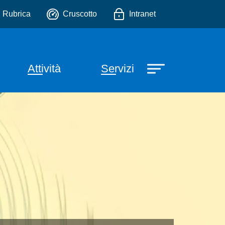
.
io
Rubrica
Cruscotto
Intranet
e
Attività
Servizi